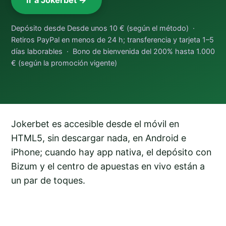
Depósito desde Desde unos 10 € (según el método) ·
Retiros PayPal en menos de 24 h; transferencia y tarjeta 1–5
días laborables · Bono de bienvenida del 200% hasta 1.000
€ (según la promoción vigente)
Jokerbet es accesible desde el móvil en
HTML5, sin descargar nada, en Android e
iPhone; cuando hay app nativa, el depósito con
Bizum y el centro de apuestas en vivo están a
un par de toques.