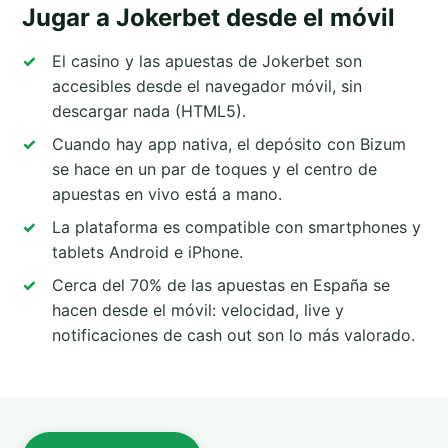
Jugar a Jokerbet desde el móvil
El casino y las apuestas de Jokerbet son
accesibles desde el navegador móvil, sin
descargar nada (HTML5).
Cuando hay app nativa, el depósito con Bizum
se hace en un par de toques y el centro de
apuestas en vivo está a mano.
La plataforma es compatible con smartphones y
tablets Android e iPhone.
Cerca del 70% de las apuestas en España se
hacen desde el móvil: velocidad, live y
notificaciones de cash out son lo más valorado.