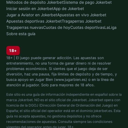
Métodos de depósito Jokerbet
Sistema de pago Jokerbet
Iniciar sesión en Jokerbet
App de Jokerbet
Jugar a Aviator en Jokerbet
Apuestas en vivo Jokerbet
Apuestas deportivas Jokerbet
Tragaperras Jokerbet
Tragaperras nuevas
Cuotas de hoy
Cuotas deportivas
LaLiga
Sobre esta guía
18+
18+ | El juego puede generar adicción. Las apuestas son
entretenimiento, no una forma de ganar dinero ni de resolver
problemas económicos. Si sientes que el juego deja de ser
diversión, haz una pausa, fija límites de depósito y de tiempo, y
busca apoyo en Jugar Bien (www.jugarbien.es) o en la línea de
atención al jugador. Solo para mayores de 18 años.
Este sitio es una guía de información independiente en español sobre la
marca Jokerbet. NO es el sitio oficial de Jokerbet. Jokerbet opera con
licencia de la DGOJ (Dirección General de Ordenación del Juego) en
España; el sitio oficial del operador está en el dominio jokerbet.es. Esta
guía no acepta apuestas, no gestiona depósitos y no ofrece
recomendaciones de apuestas. Consulta siempre las condiciones
vigentes del operador antes de jugar. 18+.